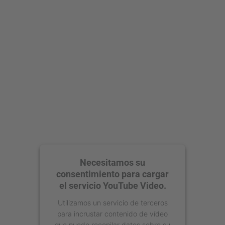
Aceptar
powered by
Usercentrics Consent
Management Platform
Necesitamos su
consentimiento para cargar
el servicio YouTube Video.
Utilizamos un servicio de terceros
para incrustar contenido de vídeo
que puede recopilar datos sobre su