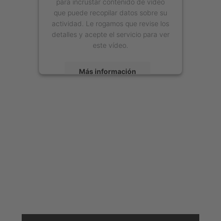
para incrustar contenido de vídeo
que puede recopilar datos sobre su
actividad. Le rogamos que revise los
detalles y acepte el servicio para ver
este vídeo.
Más información
Aceptar
powered by
Usercentrics Consent
Management Platform