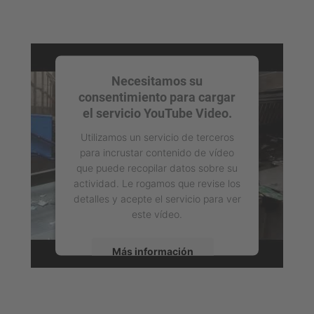
Necesitamos su
consentimiento para cargar
el servicio YouTube Video.
Utilizamos un servicio de terceros
para incrustar contenido de vídeo
que puede recopilar datos sobre su
actividad. Le rogamos que revise los
detalles y acepte el servicio para ver
este vídeo.
Más información
Aceptar
powered by
Usercentrics Consent