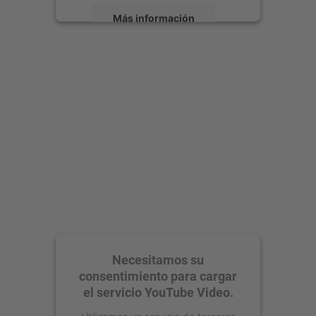
Más información
Aceptar
powered by
Usercentrics Consent
Management Platform
Necesitamos su
consentimiento para cargar
el servicio YouTube Video.
Utilizamos un servicio de terceros