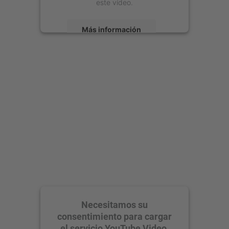
este vídeo.
Más información
Aceptar
powered by
Usercentrics Consent
Management Platform
Necesitamos su
consentimiento para cargar
el servicio YouTube Video.