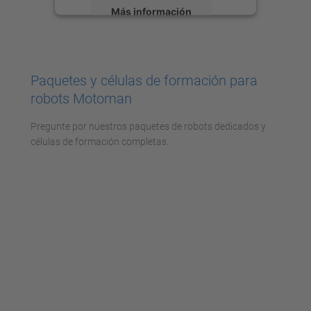
Más información
Aceptar
powered by
Usercentrics Consent
Paquetes y células de formación para
Management Platform
robots Motoman
Pregunte por nuestros paquetes de robots dedicados y
células de formación completas.