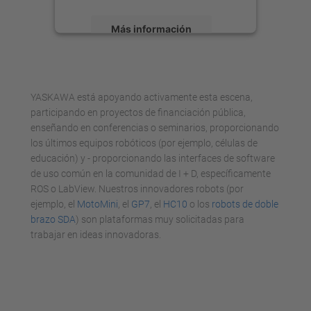
Más información
Aceptar
powered by
Usercentrics Consent
YASKAWA está apoyando activamente esta escena,
Management Platform
participando en proyectos de financiación pública,
enseñando en conferencias o seminarios, proporcionando
los últimos equipos robóticos (por ejemplo, células de
educación) y - proporcionando las interfaces de software
de uso común en la comunidad de I + D, específicamente
ROS o LabView. Nuestros innovadores robots (por
ejemplo, el
MotoMini
, el
GP7
, el
HC10
o los
robots de doble
brazo SDA
) son plataformas muy solicitadas para
trabajar en ideas innovadoras.