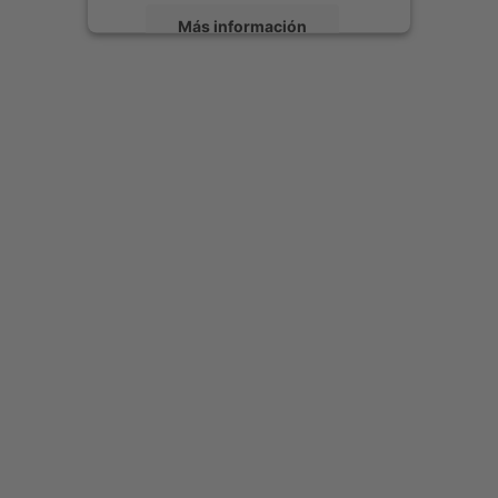
Más información
Aceptar
powered by
Usercentrics Consent
Management Platform