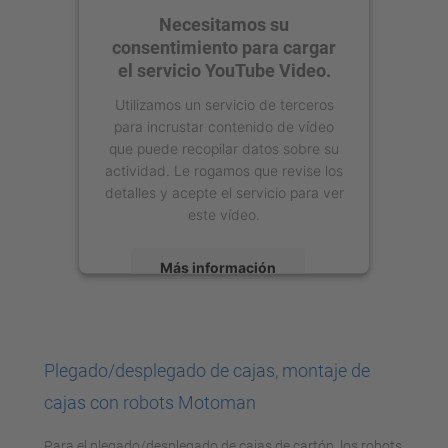
Necesitamos su
consentimiento para cargar
el servicio YouTube Video.
Utilizamos un servicio de terceros
para incrustar contenido de vídeo
que puede recopilar datos sobre su
actividad. Le rogamos que revise los
detalles y acepte el servicio para ver
este vídeo.
Más información
Aceptar
powered by
Usercentrics Consent
Plegado/desplegado de cajas, montaje de
Management Platform
cajas con robots Motoman
Para el plegado/desplegado de cajas de cartón, los robots