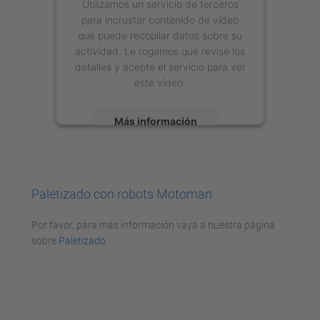
Utilizamos un servicio de terceros
para incrustar contenido de vídeo
que puede recopilar datos sobre su
actividad. Le rogamos que revise los
detalles y acepte el servicio para ver
este vídeo.
Más información
Aceptar
powered by
Usercentrics Consent
Paletizado con robots Motoman
Management Platform
Por favor, para más información vaya a nuestra página
sobre
Paletizado