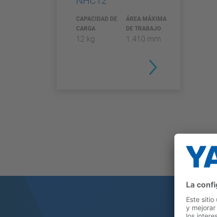
NHC12
CAPACIDAD DE
ÁREA MÁXIMA
CARGA
DE TRABAJO
12 kg
1.410 mm