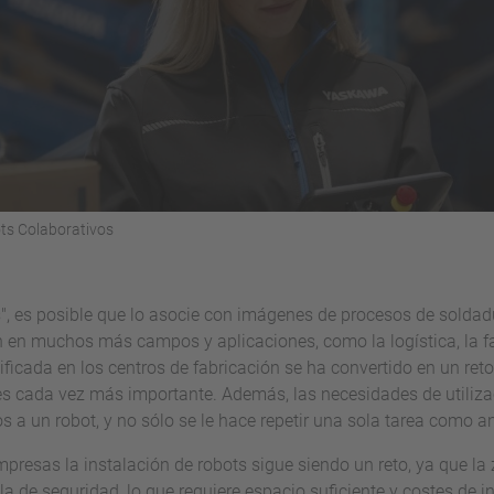
ts Colaborativos
", es posible que lo asocie con imágenes de procesos de soldadu
an en muchos más campos y aplicaciones, como la logística, la fa
ficada en los centros de fabricación se ha convertido en un ret
es cada vez más importante. Además, las necesidades de utilizac
s a un robot, y no sólo se le hace repetir una sola tarea como a
resas la instalación de robots sigue siendo un reto, ya que la
la de seguridad, lo que requiere espacio suficiente y costes de i