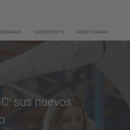
 DESCARGAS
CASOS DE ÉXITO
SOBRE YASKAWA
HC: sus nuevos
o