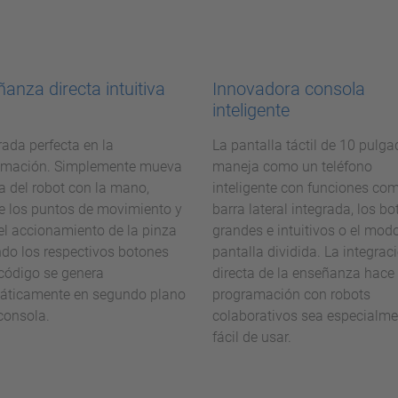
anza directa intuitiva
Innovadora consola
inteligente
rada perfecta en la
La pantalla táctil de 10 pulg
amación. Simplemente mueva
maneja como un teléfono
da del robot con la mano,
inteligente con funciones com
re los puntos de movimiento y
barra lateral integrada, los b
el accionamiento de la pinza
grandes e intuitivos o el mod
do los respectivos botones
pantalla dividida. La integrac
 código se genera
directa de la enseñanza hace 
áticamente en segundo plano
programación con robots
consola.
colaborativos sea especialme
fácil de usar.