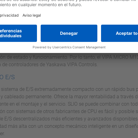
ie Panel PC de VIPA Controls, usted está perfectamente equipado
 La combinación de PC industriales con características de rend
on opciones de visualización óptimas concentra un alto rendimi
ICRO M13C
MICRO, VIPA Controls presenta un sistema de micro control mu
tiene un factor wow definido y abre caminos completamente nuev
ión de estado y funcionamiento. Por lo tanto, el VIPA MICRO M13
 de controladores de Yaskawa VIPA Controls.
IO E/S
 sistema de E/S extremadamente compacto con un rápido bus po
 y cableado permanente. Ofrece la mayor rentabilidad a través 
nte en el montaje y el servicio. SLIO se puede combinar con tod
n con sistemas de otros fabricantes de CPU es fácil y posible si
e E/S descentralizados más eficientes y avanzados disponibles
dad más alta con un concepto mecánico inteligente en un dise
er.