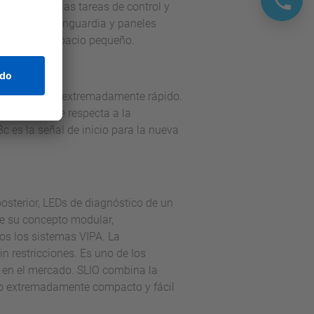
 para todas las tareas de control y
imiento de vanguardia y paneles
ento en un espacio pequeño.
y compacto y extremadamente rápido.
os en lo que respecta a la
c es la señal de inicio para la nueva
sterior, LEDs de diagnóstico de un
de su concepto modular,
os los sistemas VIPA. La
n restricciones. Es uno de los
 en el mercado. SLIO combina la
ño extremadamente compacto y fácil