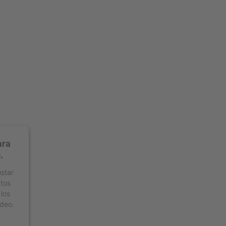
ara
.
ustar
atos
 los
ídeo.