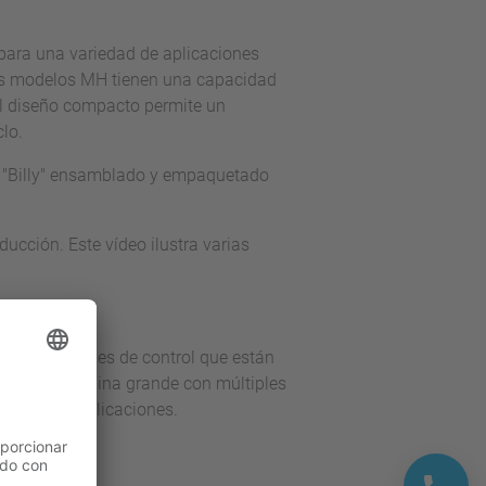
 para una variedad de aplicaciones
os modelos MH tienen una capacidad
l diseño compacto permite un
lo.
a "Billy" ensamblado y empaquetado
ucción. Este vídeo ilustra varias
vés de unidades de control que están
sta una máquina grande con múltiples
ariedad de aplicaciones.