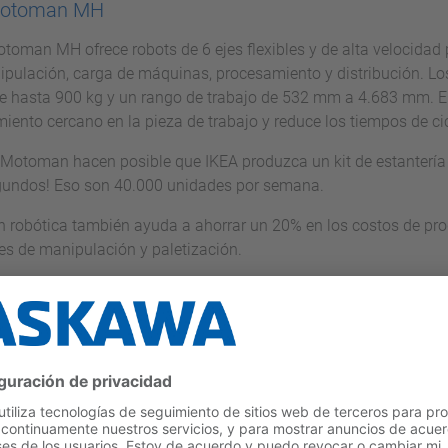
Motoman MH
otoman MH ofrece robots de 6 ejes flexibles y de alta velocidad
pulación, carga de máquinas, procesamiento y distribución. L
e hasta 900 kg y un rango de trabajo de 532 mm a 4.683 mm. E
iento cercano en la pieza de trabajo y reduce los tiempos de cic
 Motoman hacen posible que IKEA produzca un kit de estanterí
gundos! Eso son 40.000 unidades por semana.
n robótica también ayuda a ahorrar un 20% en los costos de prod
es de manipulación y paletización.
n y monitoreo con HMI y VIPA PLC
ción entre el hombre y la máquina se realiza generalmente a tra
 al control de los sistemas. Desde el sistema más pequeño ha
A Controls ofrece todo el espectro de HMI y PLC para una gran v
táctiles y Panel PC