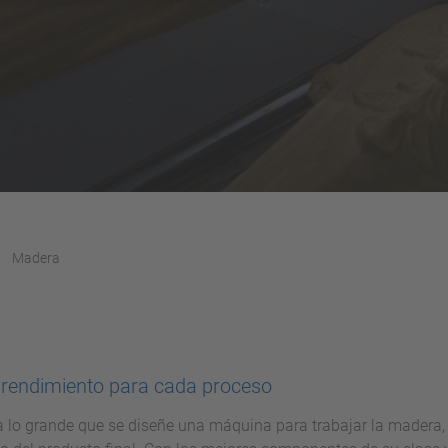
Madera
rendimiento para cada proceso
 lo grande que se diseñe una máquina para trabajar la madera, l