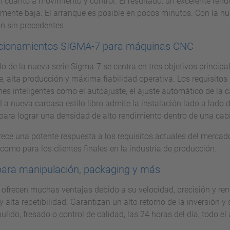
n cuanto a movimiento y control. El resultado: un excelente rend
ente baja. El arranque es posible en pocos minutos. Con la nue
ón sin precedentes.
cionamientos SIGMA-7 para máquinas CNC
lo de la nueva serie Sigma-7 se centra en tres objetivos principa
e, alta producción y máxima fiabilidad operativa. Los requisito
nes inteligentes como el autoajuste, el ajuste automático de la c
 La nueva carcasa estilo libro admite la instalación lado a lado
para lograr una densidad de alto rendimiento dentro de una cab
frece una potente respuesta a los requisitos actuales del mercado
omo para los clientes finales en la industria de producción.
para manipulación, packaging y más
 ofrecen muchas ventajas debido a su velocidad, precisión y re
y alta repetibilidad. Garantizan un alto retorno de la inversión
ulido, fresado o control de calidad, las 24 horas del día, todo el