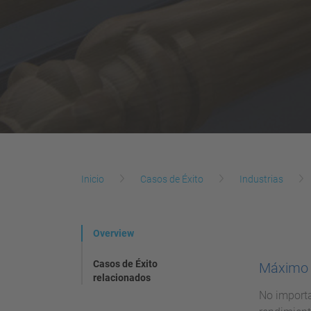
Inicio
Casos de Éxito
Industrias
Overview
Casos de Éxito
Máximo 
relacionados
No importa