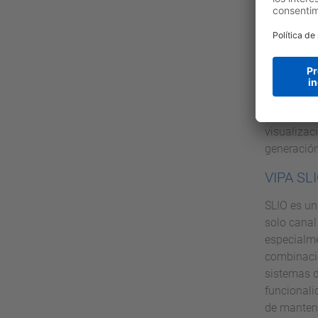
Con la ser
monitoreo.
táctiles c
VIPA M
Con VIPA 
El diseño 
visualizac
generación
VIPA SL
SLIO es un
solo canal
especialme
combinació
sistemas d
funcionali
de manten