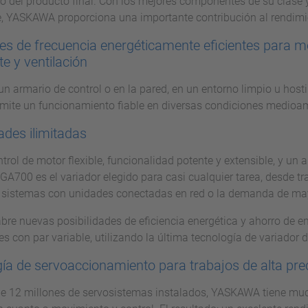
o del producto final. Con los mejores componentes de su clase y
, YASKAWA proporciona una importante contribución al rendimi
es de frecuencia energéticamente eficientes para mo
te y ventilación
n armario de control o en la pared, en un entorno limpio u hostil,
ite un funcionamiento fiable en diversas condiciones medioam
dades ilimitadas
trol de motor flexible, funcionalidad potente y extensible, y un
 GA700 es el variador elegido para casi cualquier tarea, desde t
sistemas con unidades conectadas en red o la demanda de may
re nuevas posibilidades de eficiencia energética y ahorro de en
es con par variable, utilizando la última tecnología de variador d
ía de servoaccionamiento para trabajos de alta pre
e 12 millones de servosistemas instalados, YASKAWA tiene muc