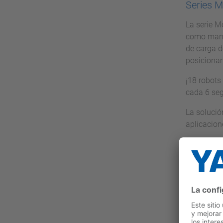
Series 
La serie M
como mani
de carga d
posicionam
¡18 robots
cada 6 se
La solució
aplicacion
Operació
La interac
conectadas
redes: VIP
Paneles 