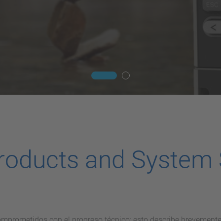
Products and System 
prometidos con el progreso técnico: esto describe brevemente 