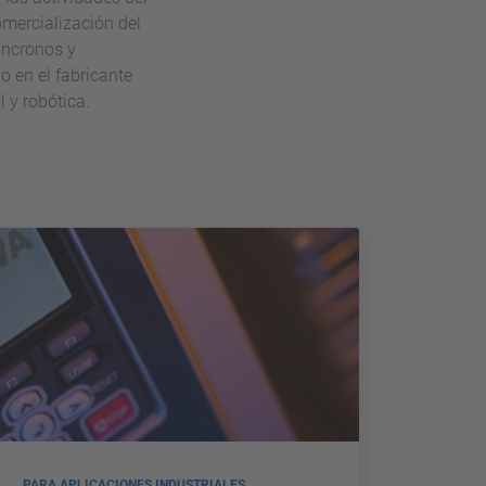
mercialización del
íncronos y
 en el fabricante
 y robótica.
PARA APLICACIONES INDUSTRIALES