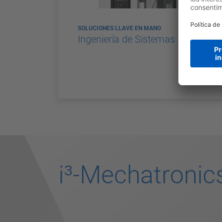
SOLUCIONES LLAVE EN MANO
Ingeniería de Sistemas
i³-Mechatronic