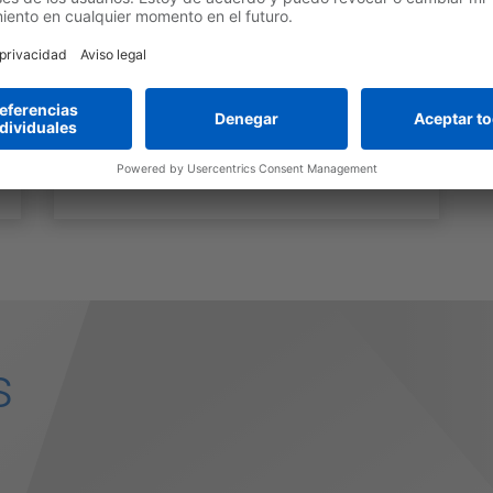
FÁCIL Y POTENTE
Software
s