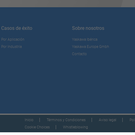
Casos de éxito
Sobre nosotros
Por Aplicación
Yaskawa Ibérica
Por Industria
Yaskawa Europe Gmbh
Contacto
Inicio
Términos y Condiciones
Aviso legal
Pol
Cookie Choices
Whistleblowing