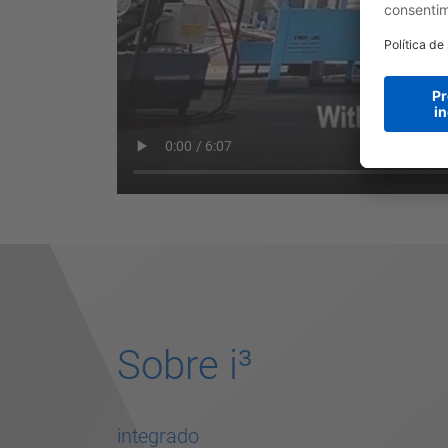
Sobre i³
integrado