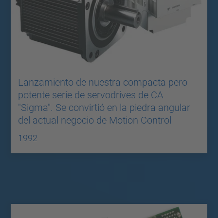
Lanzamiento de nuestra compacta pero
potente serie de servodrives de CA
"Sigma". Se convirtió en la piedra angular
del actual negocio de Motion Control
1992