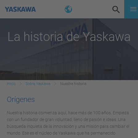
La historia de Yaskawa
Inicio
Sobre Yaskawa
Nuestra historia
Orígenes
Nuestra historia comienza aquí, hace más de 100 años. Empieza
con un fundador de gran voluntad, lleno de pasión e ideas. Una
búsqueda inquieta de la innovación y una misión para cambiar el
mundo. Ese es el núcleo de Yaskawa que ha permanecido