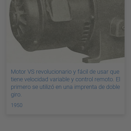
Motor VS revolucionario y fácil de usar que
tiene velocidad variable y control remoto. El
primero se utilizó en una imprenta de doble
giro.
1950