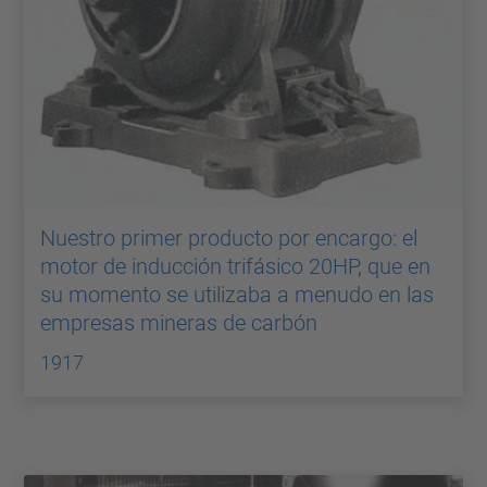
Nuestro primer producto por encargo: el
motor de inducción trifásico 20HP, que en
su momento se utilizaba a menudo en las
empresas mineras de carbón
1917