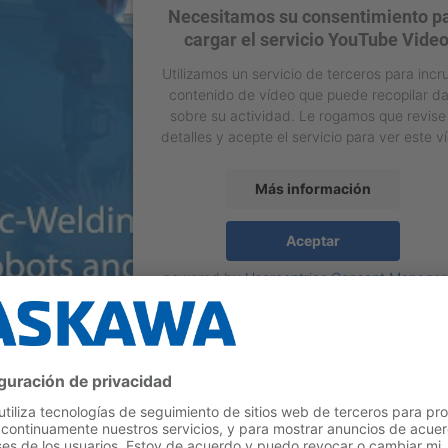
Necesitamos su consentimiento p
cargar el servicio YouTube Video
Utilizamos un servicio de terceros para incr
contenido de vídeo que puede recopilar d
sobre su actividad. Le rogamos que revise
detalles y acepte el servicio para ver este v
Más información
Aceptar
powered by
Usercentrics Consent Manage
Platform