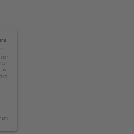
ara
.
ustar
atos
 los
ídeo.
ment