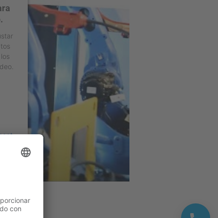
ara
.
ustar
atos
 los
ídeo.
ment