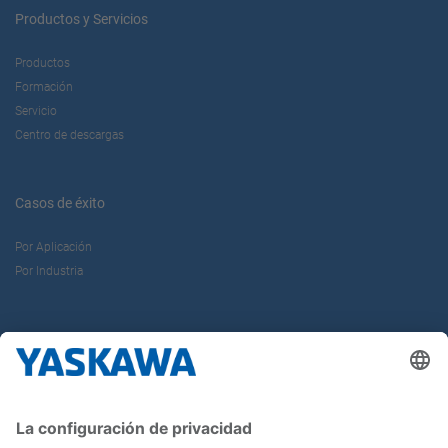
46007 Valencia
Productos y Servicios
Productos
Formación
Servicio
Centro de descargas
Yaskawa Ibérica Delegación Norte
A
FUNCIONES
DIVISIONES
Casos de éxito
Yaskawa
Motion, Drives, Robotics,
Controls
Por Aplicación
Por Industria
AIC-Automotive Intelligence Center - Parque Empresarial
Boroa, Parcela 2 – A4 Fase 4 oficina Yaskawa
48340 Amorebieta Etxano, Bizkaia
Sobre nosotros
Yaskawa Ibérica
Yaskawa Europe Gmbh
Contacto