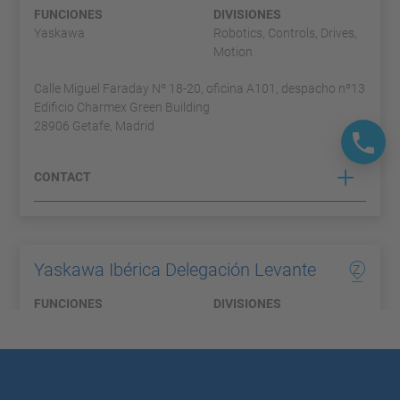
FUNCIONES
DIVISIONES
Yaskawa
Robotics, Controls, Drives,
Motion
Calle Miguel Faraday Nº 18-20, oficina A101, despacho nº13
Edificio Charmex Green Building
28906 Getafe, Madrid
CONTACT
Yaskawa Ibérica Delegación Levante
Z
FUNCIONES
DIVISIONES
Yaskawa
Drives, Controls, Motion,
Robotics
Carrer del Marqués de Campo 13, Oficina Joaquín Sorolla
BC