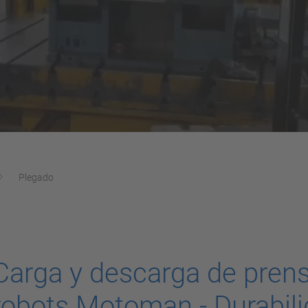
Plegado
Carga y descarga de pren
robots Motoman - Durabil