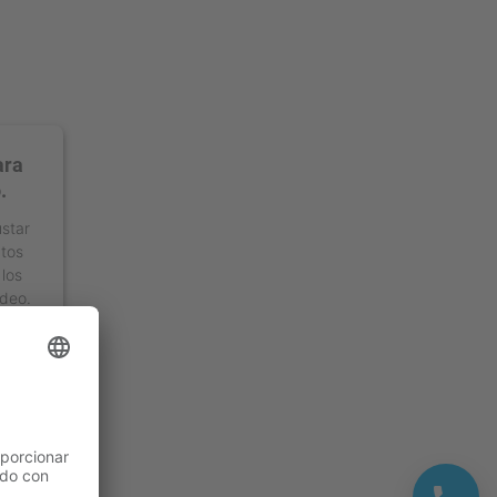
ara
.
ustar
atos
 los
ídeo.
ment