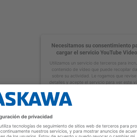
Necesitamos su consentimiento p
cargar el servicio YouTube Video
Utilizamos un servicio de terceros para incr
contenido de vídeo que puede recopilar d
sobre su actividad. Le rogamos que revise
detalles y acepte el servicio para ver este v
Más información
Aceptar
powered by
Usercentrics Consent Manage
Platform