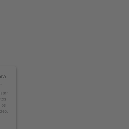
ara
.
ustar
atos
 los
ídeo.