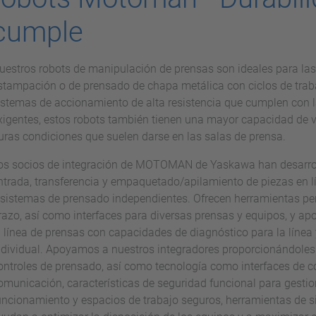
cumple
uestros robots de manipulación de prensas son ideales para las
stampación o de prensado de chapa metálica con ciclos de trab
istemas de accionamiento de alta resistencia que cumplen con 
xigentes, estos robots también tienen una mayor capacidad de vi
uras condiciones que suelen darse en las salas de prensa.
os socios de integración de MOTOMAN de Yaskawa han desarrol
ntrada, transferencia y empaquetado/apilamiento de piezas en 
 sistemas de prensado independientes. Ofrecen herramientas pers
razo, así como interfaces para diversas prensas y equipos, y ap
a línea de prensas con capacidades de diagnóstico para la línea
ndividual. Apoyamos a nuestros integradores proporcionándoles
ontroles de prensado, así como tecnología como interfaces de c
omunicación, características de seguridad funcional para gesti
uncionamiento y espacios de trabajo seguros, herramientas de si