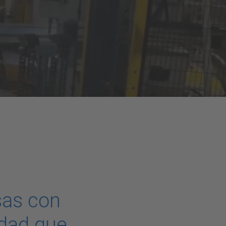
sas con
idad que