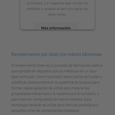
actividad. Le rogamos que revise los
detalles y acepte el servicio para ver
este vídeo.
Más información
Aceptar
powered by
Usercentrics Consent
Revestimiento por láser con robots Motoman
Management Platform
El revestimiento láser es un proceso de fabricación aditiva
que consiste en depositar polvos metálicos en un rayo
láser enfocado. Como resultado, estos polvos se funden y
solidifican directamente en la superficie de la pieza para
formar capas apiladas. Se utiliza para mejorar las
propiedades mecánicas o la resistencia a la corrosión, o
para fabricar compuestos de matriz metálica. Esta
tecnología también se utiliza para fabricar prototipos y
pequeños lotes de componentes metálicos.