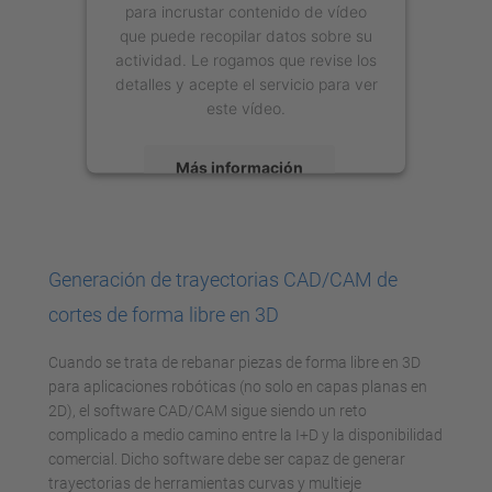
para incrustar contenido de vídeo
que puede recopilar datos sobre su
actividad. Le rogamos que revise los
detalles y acepte el servicio para ver
este vídeo.
Más información
Aceptar
powered by
Usercentrics Consent
Generación de trayectorias CAD/CAM de
Management Platform
cortes de forma libre en 3D
Cuando se trata de rebanar piezas de forma libre en 3D
para aplicaciones robóticas (no solo en capas planas en
2D), el software CAD/CAM sigue siendo un reto
complicado a medio camino entre la I+D y la disponibilidad
comercial. Dicho software debe ser capaz de generar
trayectorias de herramientas curvas y multieje