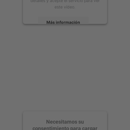
detalles y acepte el servicio para ver
este vídeo.
Más información
Aceptar
powered by
Usercentrics Consent
Management Platform
Necesitamos su
consentimiento para cargar