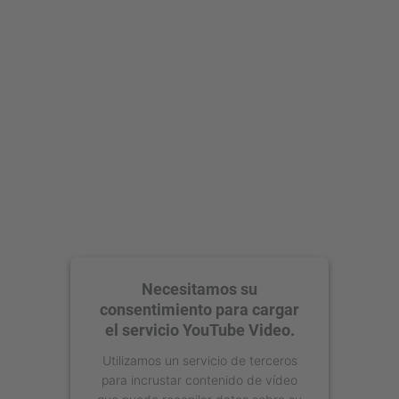
Aceptar
powered by
Usercentrics Consent
Management Platform
Necesitamos su
consentimiento para cargar
el servicio YouTube Video.
Utilizamos un servicio de terceros
para incrustar contenido de vídeo
que puede recopilar datos sobre su