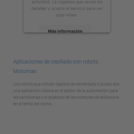
actividad. Le rogamos que revise los
detalles y acepte el servicio para ver
este vídeo.
Más información
Aceptar
powered by
Usercentrics Consent
Aplicaciones de cepillado con robots
Management Platform
Motoman
Los robots que utilizan cepillos de esmerilado o pulido son
una aplicación clásica en el sector de la automoción para
las carrocerías y el acabado de las costuras de soldadura
en el techo del coche.