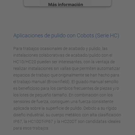
Más información
Aceptar
powered by
Usercentrics Consent
Aplicaciones de pulido con Cobots (Serie HC)
Management Platform
Para trabajos ocasionales de acabado y pulido, las
instalaciones colaborativas de acabado/pulido con el
HC10/HC20 pueden ser interesantes, con la ventaja de
realizar instalaciones sin vallas que permiten automatizar
espacios de trabajo que originalmente se han hecho para
el trabajo manual (Brownfield). El guiado manual sencillo
es beneficioso para los cambios frecuentes de piezas y/o
los lotes de pequeño tamaño. En combinación con los
sensores de fuerza, consiguen una fuerza consistente
aplicada sobre la superficie de pulido. Debido a su rígido
diseño industrial, su cuerpo metálico con alta clasificación
IP67, la HC10DT-IP67 y la HC20DT son candidatas ideales
para esos trabajos.