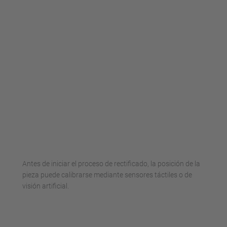
Aceptar
powered by
Usercentrics Consent
Management Platform
Antes de iniciar el proceso de rectificado, la posición de la
pieza puede calibrarse mediante sensores táctiles o de
visión artificial.