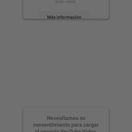
este vídeo.
Más información
Aceptar
powered by
Usercentrics Consent
Management Platform
Necesitamos su
consentimiento para cargar
el servicio YouTube Video.