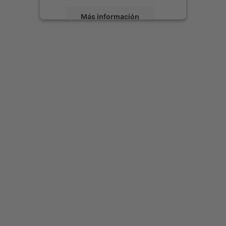
Más información
Aceptar
powered by
Usercentrics Consent
Management Platform