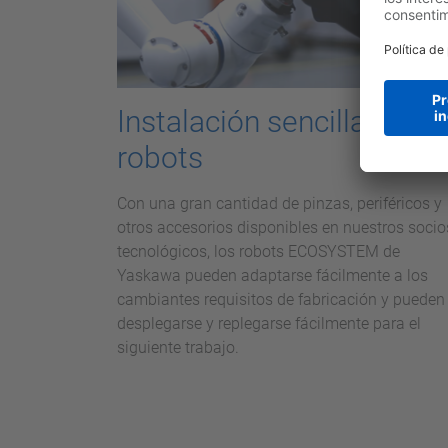
Instalación sencilla de lo
robots
Con una gran cantidad de pinzas, periféricos y
otros accesorios disponibles en nuestros socio
tecnológicos, los robots ECOSYSTEM de
Yaskawa pueden adaptarse fácilmente a los
cambiantes requisitos de fabricación y pueden
desplegarse y replegarse fácilmente para el
siguiente trabajo.