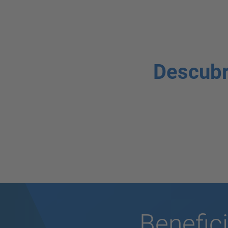
Descub
Benefic