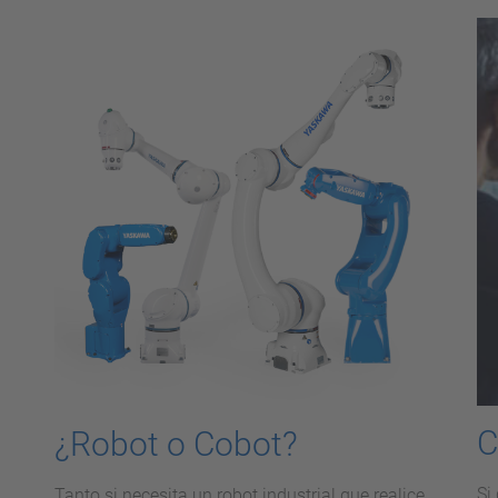
C
¿Robot o Cobot?
Si
Tanto si necesita un robot industrial que realice