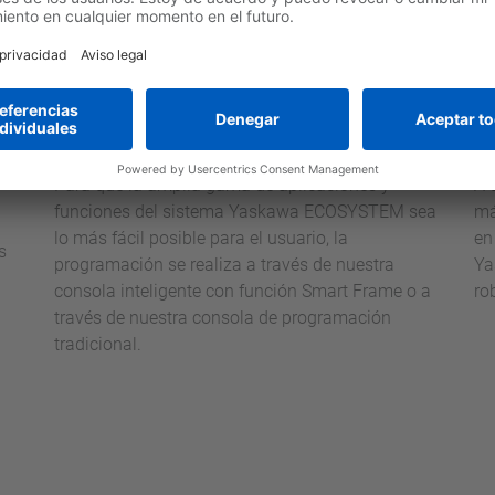
s
Programación inteligente
F
Para que la amplia gama de aplicaciones y
A 
funciones del sistema Yaskawa ECOSYSTEM sea
má
lo más fácil posible para el usuario, la
en
s
programación se realiza a través de nuestra
Ya
consola inteligente con función Smart Frame o a
ro
través de nuestra consola de programación
tradicional.