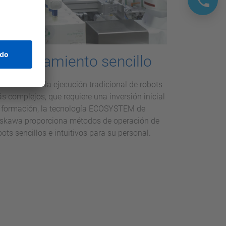
uncionamiento sencillo
diferencia de la ejecución tradicional de robots
s complejos, que requiere una inversión inicial
 formación, la tecnología ECOSYSTEM de
skawa proporciona métodos de operación de
bots sencillos e intuitivos para su personal.