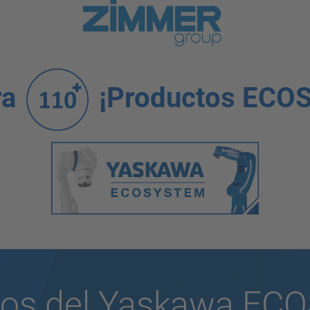
ra
¡Productos ECO
ios del Yaskawa E