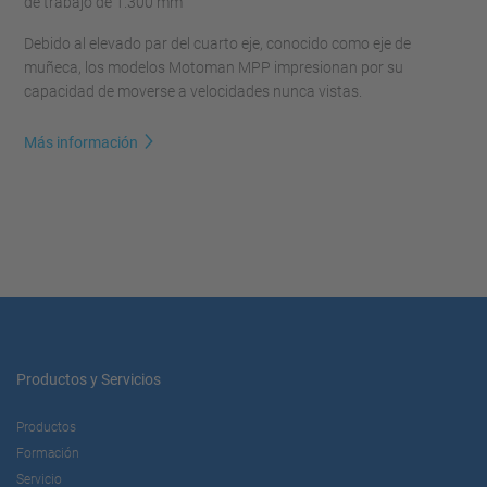
de trabajo de 1.300 mm
Debido al elevado par del cuarto eje, conocido como eje de
muñeca, los modelos Motoman MPP impresionan por su
capacidad de moverse a velocidades nunca vistas.
Más información
Productos y Servicios
Productos
Formación
Servicio