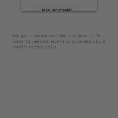
Más información
Aceptar
powered by
Usercentrics Consent
Reto: grandes dimensiones de las piezas de trabajo. Te
Management Platform
mostramos 3 ejemplos resueltos con robots de soldadura
Motoman, gantries y tracks.